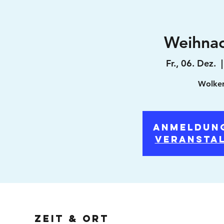
Weihna
Fr., 06. Dez.
  |
Wolken
Anmeldun
Veransta
Zeit & Ort