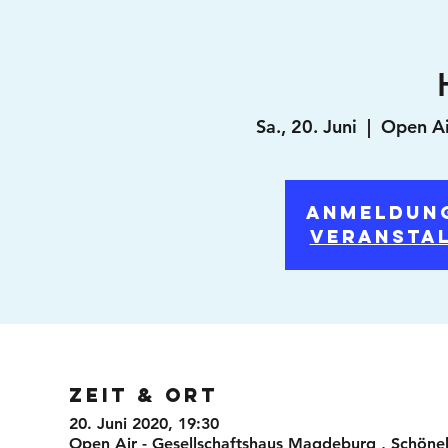
Sa., 20. Juni
  |  
Open Ai
Anmeldun
Veransta
Zeit & Ort
20. Juni 2020, 19:30
Open Air - Gesellschaftshaus Magdeburg , Schöne